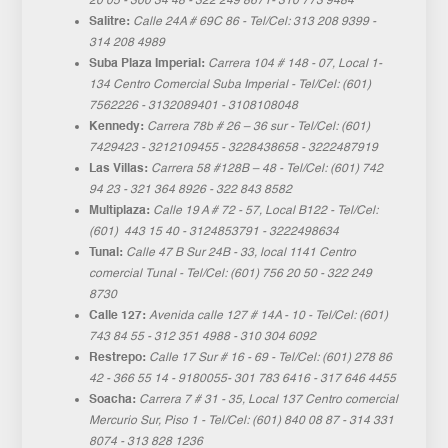
20 05 - 300 34 48 - 322 249 8671- 310 773 9484
Salitre:
Calle 24A # 69C 86 - Tel/Cel: 313 208 9399 -
314 208 4989
Suba Plaza Imperial:
Carrera 104 # 148 - 07, Local 1-
134 Centro Comercial Suba Imperial - Tel/Cel: (601)
7562226 - 3132089401 - 3108108048
Kennedy:
Carrera 78b # 26 – 36 sur - Tel/Cel: (601)
7429423 - 3212109455 - 3228438658 - 3222487919
Las Villas:
Carrera 58 #128B – 48 - Tel/Cel: (601) 742
94 23 - 321 364 8926 - 322 843 8582
Multiplaza:
Calle 19 A # 72 - 57, Local B122 - Tel/Cel:
(601) 443 15 40 - 3124853791 - 3222498634
Tunal:
Calle 47 B Sur 24B - 33, local 1141 Centro
comercial Tunal - Tel/Cel: (601) 756 20 50 - 322 249
8730
Calle 127:
Avenida calle 127 # 14A - 10 - Tel/Cel: (601)
743 84 55 - 312 351 4988 - 310 304 6092
Restrepo:
Calle 17 Sur # 16 - 69 - Tel/Cel: (601) 278 86
42 - 366 55 14 - 9180055- 301 783 6416 - 317 646 4455
Soacha:
Carrera 7 # 31 - 35, Local 137 Centro comercial
Mercurio Sur, Piso 1 - Tel/Cel: (601) 840 08 87 - 314 331
8074 - 313 828 1236