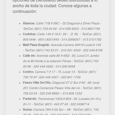
opciones de Dentisalud sedes distribuidas a lo
ancho de toda la ciudad. Conoce algunas a
continuación:
Álamos:
Calle 71B # 99C – 32 Diagonal a
Diver Plaza -
Tel/Cel: (601) 703 04 69 - 314 206 9053 - 313 8801756
Cedritos:
C
alle 140 # 16 A - 59 - O 95 - Tel/Cel: (601)
8051846 - (601) 8051845 - 3
14 2069057 - 313 2101782
Mall Plaza Bogotá:
Avenida Carrera 30#19 Local A-140
- Tel/Cel: (601) 743 33 01 - 310 201 4243 - 322 249 8706
Calle 80:
Avenida calle 80 # 69Q - 50, Local 21 Jumbo
de la 80 frente a la estación Ferias - Tel/Cel: (601) 743
20 66 - 320 449 4560 - 314 206 9058
Centro:
Carrera 7 # 17 - 75, Local 13 - Tel/Cel: (601)
756 70 97 -320 449 4557 - 322 841 1749
Paseo Villa Del Río:
Diagonal 57 C Sur # 62 - 60, local
251 Centro Comercial Paseo Villa del río - Tel/Cel: (601)
756 03 34 - 322 249 8660 – 313 828 1232
Portal 80:
Transversal 100A # 80A - 20, Locales 2n-10 y
2n-11 - Tel/Cel: (601) 443 27 40 - 322 2498714
Roma:
Carrera 79H # 55 Sur – 08 - Tel/Cel: (601) 743