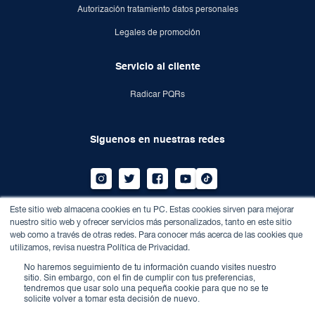
Autorización tratamiento datos personales
Legales de promoción
Servicio al cliente
Radicar PQRs
Siguenos en nuestras redes
Este sitio web almacena cookies en tu PC. Estas cookies sirven para mejorar
Dirección:
Av calle 100 n° 13-21 conjunto empresarial
nuestro sitio web y ofrecer servicios más personalizados, tanto en este sitio
edificio Megatower.
web como a través de otras redes. Para conocer más acerca de las cookies que
Teléfono:
7459010
utilizamos, revisa nuestra Política de Privacidad.
Correo:
info@dentisalud.com.co
No haremos seguimiento de tu información cuando visites nuestro
sitio. Sin embargo, con el fin de cumplir con tus preferencias,
tendremos que usar solo una pequeña cookie para que no se te
solicite volver a tomar esta decisión de nuevo.