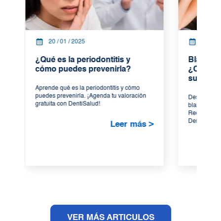
20 / 01 / 2025
17 / 01
¿Qué es la periodontitis y
Blanquea
cómo puedes prevenirla?
¿Cómo fu
sus bene
Aprende qué es la periodontitis y cómo
puedes prevenirla. ¡Agenda tu valoración
Descubre có
gratuita con DentiSalud!
blanqueamien
Recupera el 
DentiSalud,..
Leer más >
VER MÁS ARTICULOS