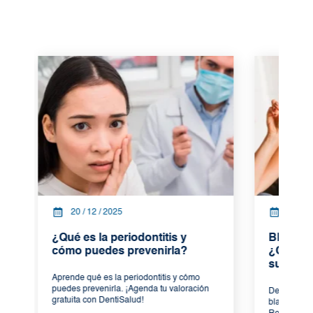
20 / 12 / 2025
17 / 12
¿Qué es la periodontitis y
Blanquea
cómo puedes prevenirla?
¿Cómo fu
sus bene
Aprende qué es la periodontitis y cómo
puedes prevenirla. ¡Agenda tu valoración
Descubre có
gratuita con DentiSalud!
blanqueamien