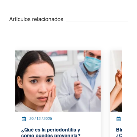
Artículos relacionados
20 / 12 / 2025
17 / 12
¿Qué es la periodontitis y
Blanquea
cómo puedes prevenirla?
¿Cómo fu