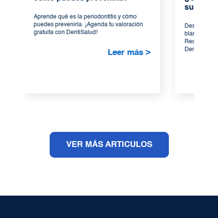
sus bene
Aprende qué es la periodontitis y cómo
puedes prevenirla. ¡Agenda tu valoración
Descubre có
gratuita con DentiSalud!
blanqueamien
Recupera el 
DentiSalud,..
Leer más >
VER MÁS ARTICULOS