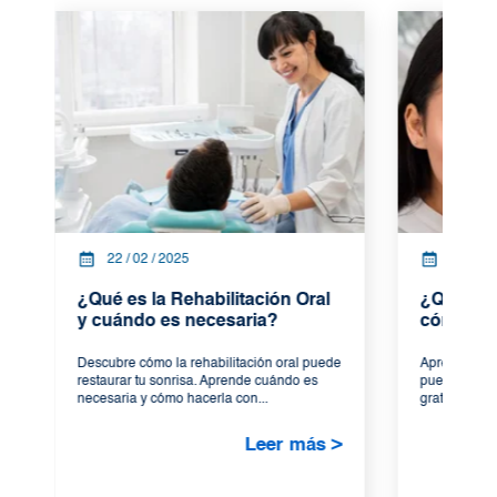
22 / 02 / 2025
20 / 02
¿Qué es la Rehabilitación Oral
¿Qué es l
y cuándo es necesaria?
cómo pue
Descubre cómo la rehabilitación oral puede
Aprende qué 
restaurar tu sonrisa. Aprende cuándo es
puedes preve
necesaria y cómo hacerla con...
gratuita con
Leer más >