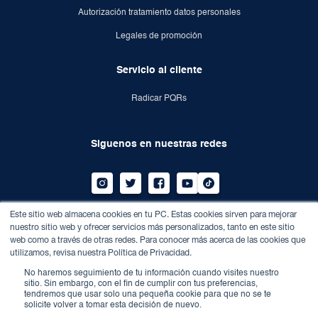
Autorización tratamiento datos personales
Legales de promoción
Servicio al cliente
Radicar PQRs
Siguenos en nuestras redes
Este sitio web almacena cookies en tu PC. Estas cookies sirven para mejorar
Dirección:
Av calle 100 n° 13-21 conjunto empresarial
nuestro sitio web y ofrecer servicios más personalizados, tanto en este sitio
edificio Megatower.
web como a través de otras redes. Para conocer más acerca de las cookies que
Teléfono:
7459010
utilizamos, revisa nuestra Política de Privacidad.
Correo:
info@dentisalud.com.co
No haremos seguimiento de tu información cuando visites nuestro
sitio. Sin embargo, con el fin de cumplir con tus preferencias,
tendremos que usar solo una pequeña cookie para que no se te
solicite volver a tomar esta decisión de nuevo.