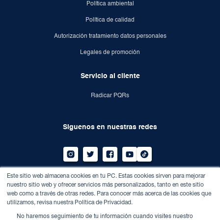
Política ambiental
Política de calidad
Autorización tratamiento datos personales
Legales de promoción
Servicio al cliente
Radicar PQRs
Siguenos en nuestras redes
Este sitio web almacena cookies en tu PC. Estas cookies sirven para mejorar
Dirección:
Av calle 100 n° 13-21 conjunto empresarial
nuestro sitio web y ofrecer servicios más personalizados, tanto en este sitio
edificio Megatower.
web como a través de otras redes. Para conocer más acerca de las cookies que
Teléfono:
7459010
utilizamos, revisa nuestra Política de Privacidad.
Correo:
info@dentisalud.com.co
No haremos seguimiento de tu información cuando visites nuestro