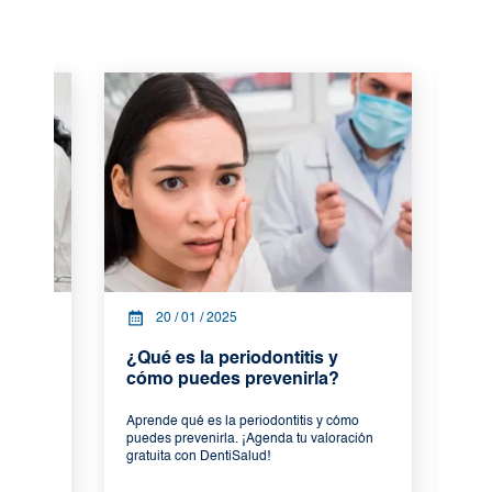
20 / 01 / 2025
17 / 01
¿Qué es la periodontitis y
Blanquea
cómo puedes prevenirla?
¿Cómo fu
sus bene
Aprende qué es la periodontitis y cómo
puedes prevenirla. ¡Agenda tu valoración
Descubre có
gratuita con DentiSalud!
blanqueamien
Recupera el 