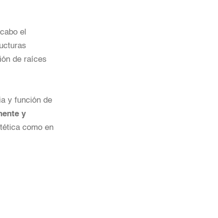
cabo el
ructuras
ión de raíces
ia y función de
nente y
stética como en