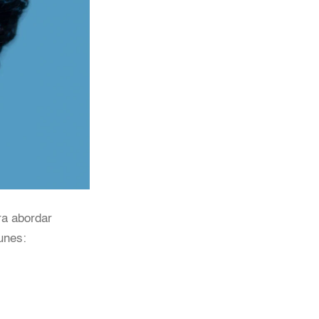
ra abordar
unes: